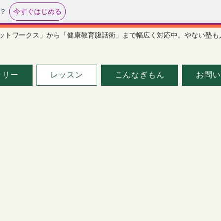
今すぐはじめる
？
ペットワークス」から「健康教育腹話術」まで幅広く対応中。やない塾も
ラリー
レッスン
こんなぎもん
お問い