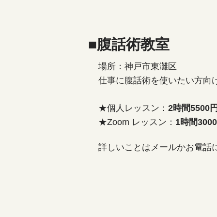
■腹話術教室
場所：神戸市東灘区
仕事に腹話術を使いたい方向
★個人レッスン：
2時間5500
★Zoom レッスン：
1時間300
詳しいことはメールかお電話にてお